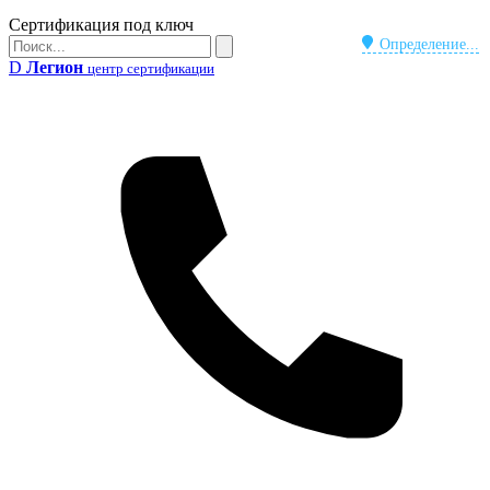
Бейдж
Сертификация под ключ
Поиск
Определение...
Поиск
D
Легион
центр сертификации