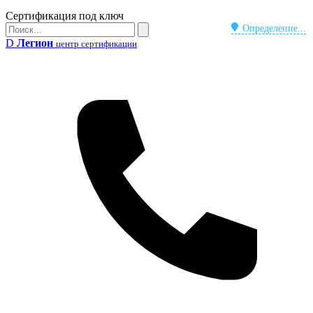
Бейдж
Сертификация под ключ
Поиск
Определение...
Поиск
D
Легион
центр сертификации