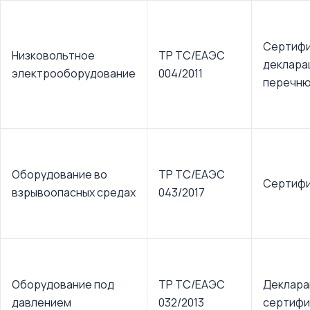
Сертифи
Низковольтное
ТР ТС/ЕАЭС
деклара
электрооборудование
004/2011
перечн
Оборудование во
ТР ТС/ЕАЭС
Сертифи
взрывоопасных средах
043/2017
Оборудование под
ТР ТС/ЕАЭС
Деклара
давлением
032/2013
сертифи