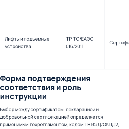
Лифты и подъемные
ТР ТС/ЕАЭС
Сертифи
устройства
016/2011
Форма подтверждения
соответствия и роль
инструкции
Выбор между сертификатом, декларацией и
добровольной сертификацией определяется
применимым техрегламентом, кодом ТН ВЭД/ОКПД2,