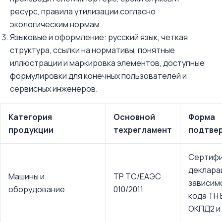
ресурс, правила утилизации согласно
экологическим нормам.
Языковые и оформление: русский язык, четкая
структура, ссылки на нормативы, понятные
иллюстрации и маркировка элементов, доступные
формулировки для конечных пользователей и
сервисных инженеров.
Категория
Основной
Форма
продукции
техрегламент
подтве
Сертифи
деклара
Машины и
ТР ТС/ЕАЭС
зависим
оборудование
010/2011
кода ТН
ОКПД2 и