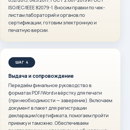
032/2013, 043/2017, ГОСТ 2.601-2019 и ГОСТ
ISO/IEC/IEEE 82079-1. Вносим правки по чек-
листам лабораторий и органов по
сертификации, готовим электронную и
печатную версии.
Выдача и сопровождение
Передаём финальное руководство в
форматах PDF/Word и вёрстку для печати
(при необходимости — заверение). Включаем
документ в пакет для регистрации
декларации/сертификата, помогаем пройти
приемку и таможню. Обеспечиваем