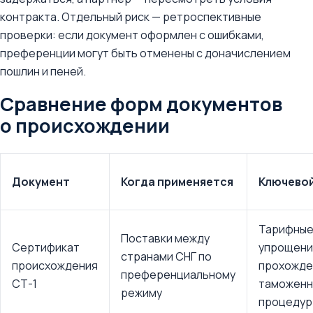
контракта. Отдельный риск — ретроспективные
проверки: если документ оформлен с ошибками,
преференции могут быть отменены с доначислением
пошлин и пеней.
Сравнение форм документов
о происхождении
Документ
Когда применяется
Ключево
Тарифные
Поставки между
Сертификат
упрощен
странами СНГ по
происхождения
прохожде
преференциальному
СТ-1
таможенн
режиму
процедур