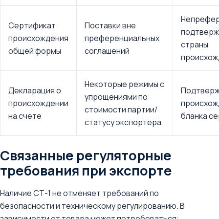
Непрефер
Сертификат
Поставки вне
подтверж
происхождения
преференциальных
страны
общей формы
соглашений
происхож
Некоторые режимы с
Декларация о
Подтвер
упрощениями по
происхождении
происхож
стоимости партии/
на счете
бланка с
статусу экспортера
Связанные регуляторные
требования при экспорте
Наличие СТ-1 не отменяет требований по
безопасности и техническому регулированию. В
зависимости от товара может потребоваться: