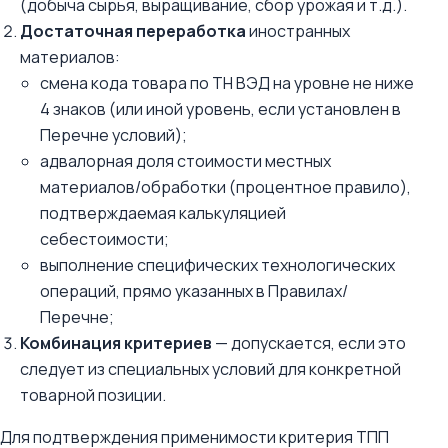
(добыча сырья, выращивание, сбор урожая и т.д.).
Достаточная переработка
иностранных
материалов:
смена кода товара по ТН ВЭД на уровне не ниже
4 знаков (или иной уровень, если установлен в
Перечне условий);
адвалорная доля стоимости местных
материалов/обработки (процентное правило),
подтверждаемая калькуляцией
себестоимости;
выполнение специфических технологических
операций, прямо указанных в Правилах/
Перечне;
Комбинация критериев
— допускается, если это
следует из специальных условий для конкретной
товарной позиции.
Для подтверждения применимости критерия ТПП