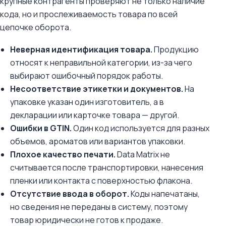
крупные контрагенты проверяют не только наличие
кода, но и прослеживаемость товара по всей
цепочке оборота.
Неверная идентификация товара.
Продукцию
относят к неправильной категории, из-за чего
выбирают ошибочный порядок работы.
Несоответствие этикетки и документов.
На
упаковке указан один изготовитель, а в
декларации или карточке товара — другой.
Ошибки в GTIN.
Один код используется для разных
объемов, ароматов или вариантов упаковки.
Плохое качество печати.
Data Matrix не
считывается после транспортировки, нанесения
пленки или контакта с поверхностью флакона.
Отсутствие ввода в оборот.
Коды напечатаны,
но сведения не переданы в систему, поэтому
товар юридически не готов к продаже.