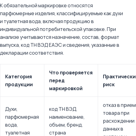
К обязательной маркировке относятся
парфюмерные изделия, классифицируемые как духи
и туалетная вода, включая продукцию в
индивидуальной потребительской упаковке. При
анализе учитываются назначение, состав, формат
выпуска, код ТН ВЭД ЕАЭС и сведения, указанные в
декларации соответствия.
Что проверяется
Категория
Практически
перед
продукции
риск
маркировкой
отказ в прие
Духи,
код ТН ВЭД,
товара при
парфюмерная
наименование,
расхождении
вода,
объем, бренд,
данных в
туалетная
страна