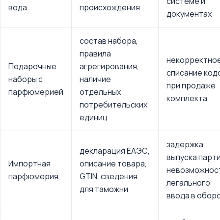
системе и
вода
происхождения
документах
состав набора,
правила
некорректно
Подарочные
агрегирования,
списание код
наборы с
наличие
при продаже
парфюмерией
отдельных
комплекта
потребительских
единиц
задержка
декларация ЕАЭС,
выпуска парти
Импортная
описание товара,
невозможнос
парфюмерия
GTIN, сведения
легального
для таможни
ввода в обор