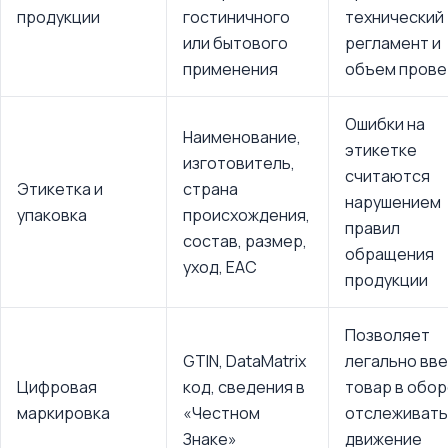
продукции
гостиничного
технический
или бытового
регламент и
применения
объем прове
Ошибки на
Наименование,
этикетке
изготовитель,
считаются
Этикетка и
страна
нарушением
упаковка
происхождения,
правил
состав, размер,
обращения
уход, ЕАС
продукции
Позволяет
GTIN, DataMatrix
легально вв
Цифровая
код, сведения в
товар в обор
маркировка
«Честном
отслеживать
Знаке»
движение