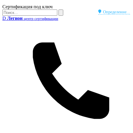
Бейдж
Сертификация под ключ
Поиск
Определение...
Поиск
D
Легион
центр сертификации