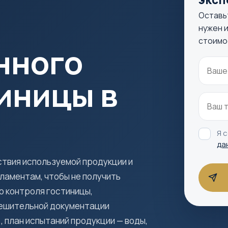
Оставь
нужен и
стоимо
нного
иницы в
Я 
да
твия используемой продукции и
ламентам, чтобы не получить
 контроля гостиницы,
решительной документации
 план испытаний продукции — воды,