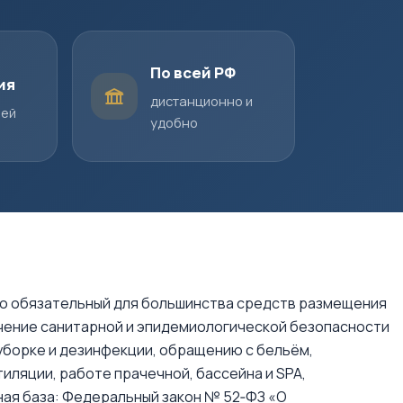
По всей РФ
ия
дистанционно и
шей
удобно
о обязательный для большинства средств размещения
ечение санитарной и эпидемиологической безопасности
 уборке и дезинфекции, обращению с бельём,
иляции, работе прачечной, бассейна и SPA,
ная база: Федеральный закон № 52‑ФЗ «О