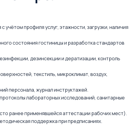
 учётом профиля услуг, этажности, загрузки, наличия
рного состояния гостиницы и разработка стандартов
езинфекции, дезинсекции и дератизации, контроль
оверхностей, текстиль, микроклимат, воздух,
ний персонала, журнал инструктажей.
 протоколы лабораторных исследований, санитарные
сто ранее применявшейся аттестации рабочих мест).
етодическая поддержка при предписаниях.