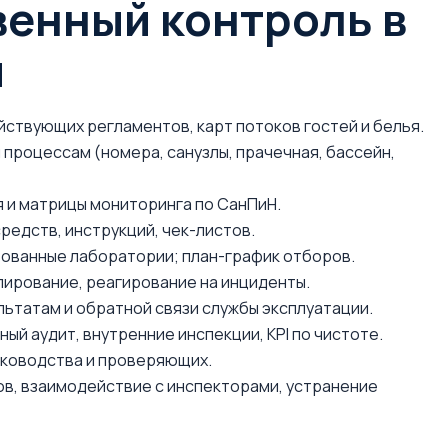
венный контроль в
ч
йствующих регламентов, карт потоков гостей и белья.
 процессам (номера, санузлы, прачечная, бассейн,
 и матрицы мониторинга по СанПиН.
редств, инструкций, чек-листов.
ованные лаборатории; план-график отборов.
лирование, реагирование на инциденты.
льтатам и обратной связи службы эксплуатации.
й аудит, внутренние инспекции, KPI по чистоте.
уководства и проверяющих.
в, взаимодействие с инспекторами, устранение