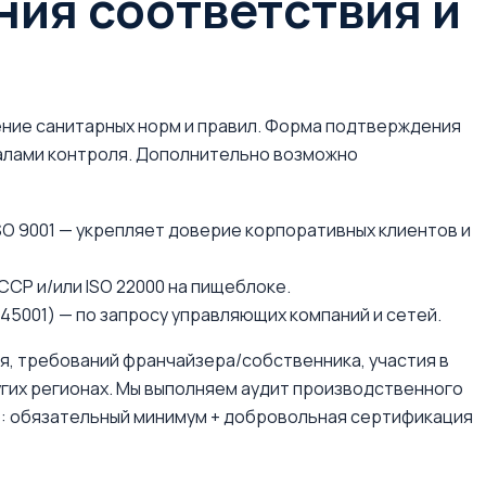
ия соответствия и
ение санитарных норм и правил. Форма подтверждения
алами контроля. Дополнительно возможно
SO 9001 — укрепляет доверие корпоративных клиентов и
СР и/или ISO 22000 на пищеблоке.
 45001) — по запросу управляющих компаний и сетей.
я, требований франчайзера/собственника, участия в
ругих регионах. Мы выполняем аудит производственного
: обязательный минимум + добровольная сертификация