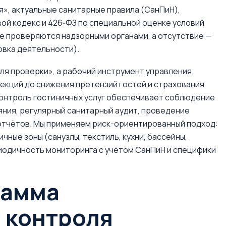
», актуальные санитарные правила (СанПиН),
й кодекс и 426‑ФЗ по специальной оценке условий
ие проверяются надзорными органами, а отсутствие —
новка деятельности).
ля проверки», а рабочий инструмент управления
екций до снижения претензий гостей и страхования
онтроль гостиничных услуг обеспечивает соблюдение
яния, регулярный санитарный аудит, проведение
отчётов. Мы применяем риск-ориентированный подход:
чные зоны (санузлы, текстиль, кухни, бассейны,
иодичность мониторинга с учётом СанПиН и специфики
рамма
 контроля