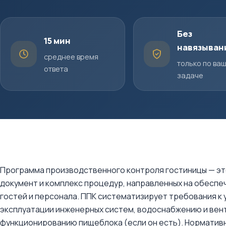
Без
15 мин
навязыван
среднее время
только по ва
ответа
задаче
Программа производственного контроля гостиницы — эт
документ и комплекс процедур, направленных на обесп
гостей и персонала. ППК систематизирует требования к
эксплуатации инженерных систем, водоснабжению и вент
функционированию пищеблока (если он есть). Норматив