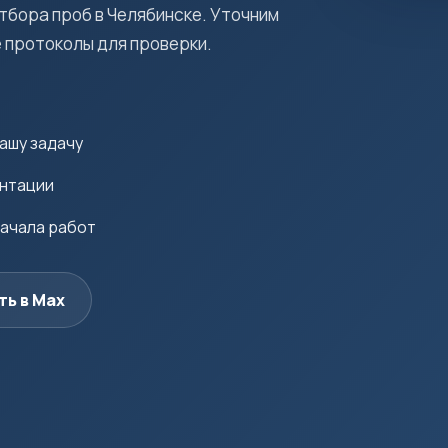
тбора проб в Челябинске. Уточним
 протоколы для проверки.
ашу задачу
ентации
начала работ
ть в Max