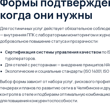
Формы подтвержден
когда они нужны
Для гостиничных услуг действует обязательное соблюд
— внутренняя ППК с лабораторным мониторингом и журн
добровольное повышение статуса и прозрачности:
Сертификация системы управления качеством
по I
туроператоров.
Для отелей с ресторанами — внедрение принципов НАС
Экологические и социальные стандарты (ISO 14001, ISO
Выбор формы зависит от набора услуг, рискового профил
тендерах и планов по развитию сети в в Челябинске и д
контроля в отеле и подбираем оптимальную комбинацию
для повышения конкурентоспособности.