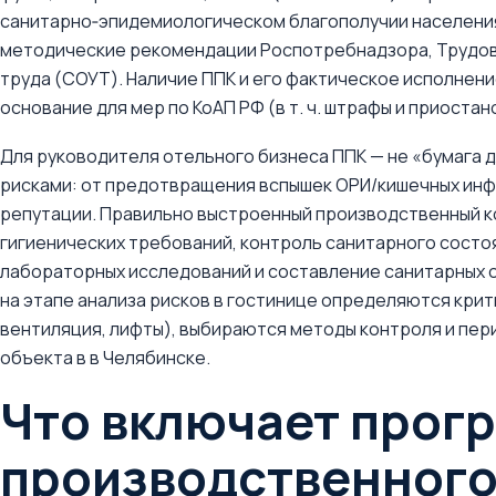
санитарно‑эпидемиологическом благополучии населения
методические рекомендации Роспотребнадзора, Трудово
труда (СОУТ). Наличие ППК и его фактическое исполнен
основание для мер по КоАП РФ (в т. ч. штрафы и приоста
Для руководителя отельного бизнеса ППК — не «бумага д
рисками: от предотвращения вспышек ОРИ/кишечных инф
репутации. Правильно выстроенный производственный к
гигиенических требований, контроль санитарного состо
лабораторных исследований и составление санитарных 
на этапе анализа рисков в гостинице определяются крити
вентиляция, лифты), выбираются методы контроля и пер
объекта в в Челябинске.
Что включает прог
производственного