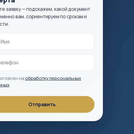
те заявку — подскажем, какой документ
менно вам, сориентируем по срокам и
сти.
согласен на
обработку персональных
нных