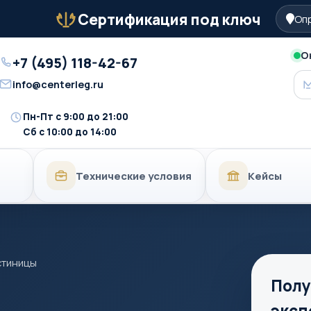
Сертификация под ключ
Опр
Бейдж
О
+7 (495) 118-42-67
Телефон
info@centerleg.ru
Email
Пн-Пт с 9:00 до 21:00
Время
Сб с 10:00 до 14:00
работы
Технические условия
Кейсы
стиницы
Полу
эксп