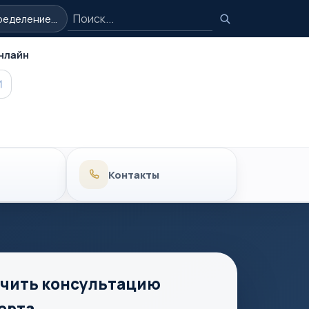
Поиск
еделение...
Поиск
нлайн
MAX
Контакты
чить консультацию
ерта