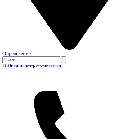
Определение...
Поиск
Поиск
D
Легион
центр сертификации