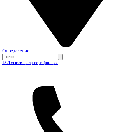
Определение...
Поиск
Поиск
D
Легион
центр сертификации