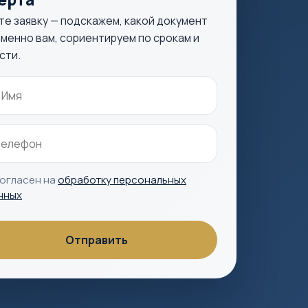
те заявку — подскажем, какой документ
менно вам, сориентируем по срокам и
сти.
согласен на
обработку персональных
нных