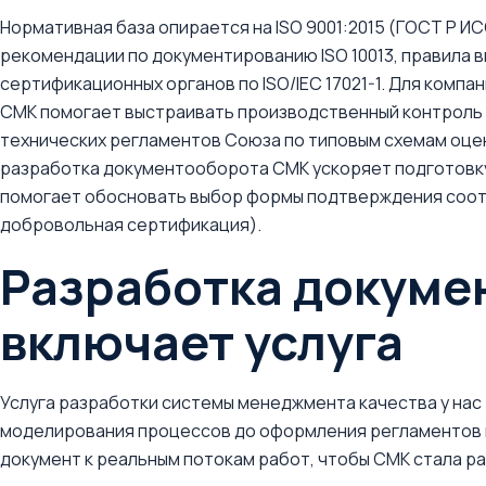
Нормативная база опирается на ISO 9001:2015 (ГОСТ Р ИС
рекомендации по документированию ISO 10013, правила в
сертификационных органов по ISO/IEC 17021-1. Для комп
СМК помогает выстраивать производственный контроль
технических регламентов Союза по типовым схемам оце
разработка документооборота СМК ускоряет подготовку 
помогает обосновать выбор формы подтверждения соотв
добровольная сертификация).
Разработка докумен
включает услуга
Услуга разработки системы менеджмента качества у нас
моделирования процессов до оформления регламентов 
документ к реальным потокам работ, чтобы СМК стала ра