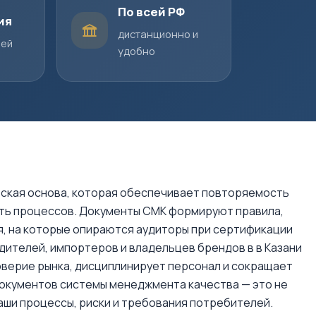
По всей РФ
ия
дистанционно и
шей
удобно
ская основа, которая обеспечивает повторяемость
сть процессов. Документы СМК формируют правила,
я, на которые опираются аудиторы при сертификации
одителей, импортеров и владельцев брендов в в Казани
верие рынка, дисциплинирует персонал и сокращает
документов системы менеджмента качества — это не
ваши процессы, риски и требования потребителей.