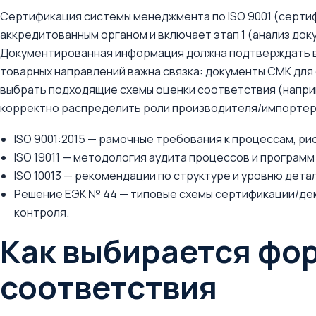
Сертификация системы менеджмента по ISO 9001 (серт
аккредитованным органом и включает этап 1 (анализ доку
Документированная информация должна подтверждать вы
товарных направлений важна связка: документы СМК дл
выбрать подходящие схемы оценки соответствия (напри
корректно распределить роли производителя/импортера
ISO 9001:2015 — рамочные требования к процессам, ри
ISO 19011 — методология аудита процессов и программ
ISO 10013 — рекомендации по структуре и уровню дет
Решение ЕЭК № 44 — типовые схемы сертификации/де
контроля.
Как выбирается фо
соответствия