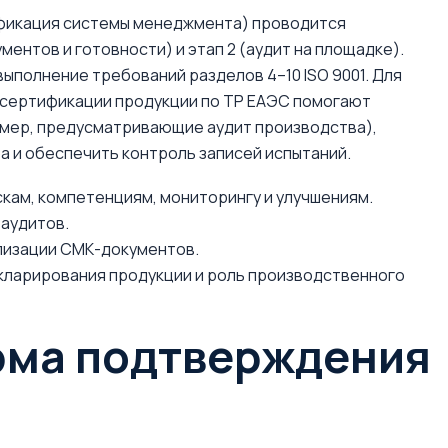
ификация системы менеджмента) проводится
ментов и готовности) и этап 2 (аудит на площадке).
полнение требований разделов 4–10 ISO 9001. Для
я сертификации продукции по ТР ЕАЭС помогают
мер, предусматривающие аудит производства),
 и обеспечить контроль записей испытаний.
скам, компетенциям, мониторингу и улучшениям.
 аудитов.
ализации СМК-документов.
кларирования продукции и роль производственного
рма подтверждения