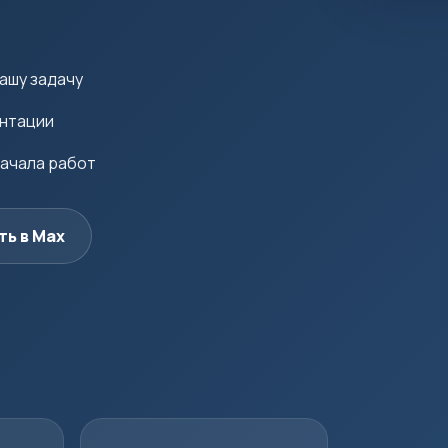
ашу задачу
ентации
начала работ
ть в Max