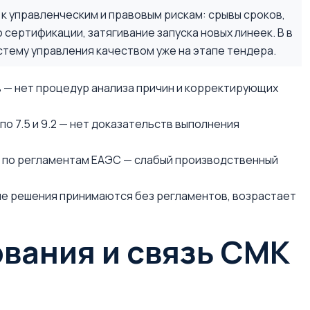
 управленческим и правовым рискам: срывы сроков,
о сертификации, затягивание запуска новых линеек. В в
тему управления качеством уже на этапе тендера.
 — нет процедур анализа причин и корректирующих
по 7.5 и 9.2 — нет доказательств выполнения
 по регламентам ЕАЭС — слабый производственный
ые решения принимаются без регламентов, возрастает
вания и связь СМК