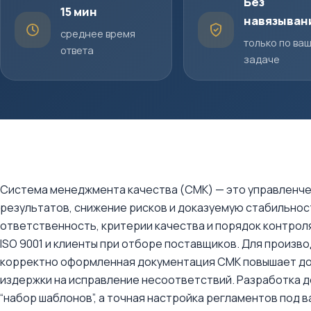
Без
15 мин
навязыван
среднее время
только по ва
ответа
задаче
Система менеджмента качества (СМК) — это управленче
результатов, снижение рисков и доказуемую стабильно
ответственность, критерии качества и порядок контрол
ISO 9001 и клиенты при отборе поставщиков. Для произв
корректно оформленная документация СМК повышает до
издержки на исправление несоответствий. Разработка 
“набор шаблонов”, а точная настройка регламентов под 