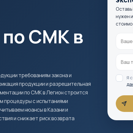
Оставь
нужен и
стоимо
 по СМК в
дукции требованиям закона и
Я 
фикация продукции и разрешительная
да
ументации по СМК в Легион строится
ем процедуры с испытаниями
учитываем нюансы в Казани и
твия и снижает риск возврата