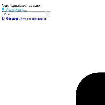
Бейдж
Сертификация под ключ
Определение...
Поиск
Поиск
D
Легион
центр сертификации