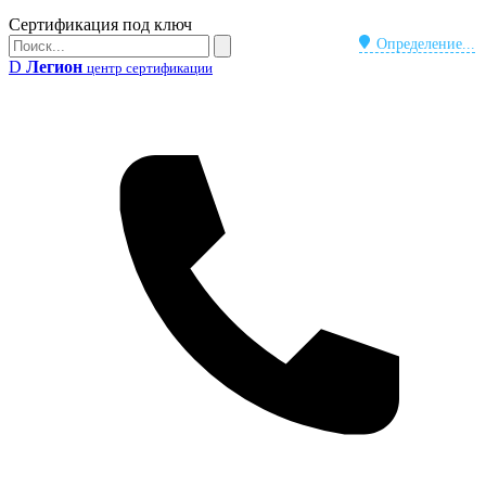
Бейдж
Сертификация под ключ
Поиск
Определение...
Поиск
D
Легион
центр сертификации