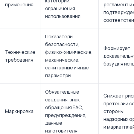
категории,
применения
регламент и
ограничения
подтвержде
использования
соответстви
Показатели
безопасности,
Формирует
Технические
физико-химические,
доказатель
требования
механические,
базу для исп
санитарные и иные
параметры
Обязательные
Снижает рис
сведения, знак
претензий с
обращения ЕАС,
Маркировка
стороны
предупреждения,
надзорных о
данные
и маркетпле
изготовителя