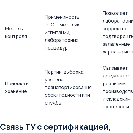
Позволяет
Применимость
лаборатори
ГОСТ, методик
Методы
корректно
испытаний,
контроля
подтвердит
лабораторных
заявленные
процедур
характерист
Связывает
Партии, выборка,
документ с
условия
Приемка и
реальным
транспортирования,
хранение
производст
сроки годности или
и складским
службы
процессом
Связь ТУ с сертификацией,