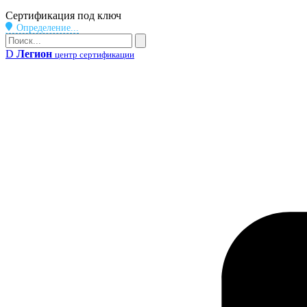
Бейдж
Сертификация под ключ
Определение...
Поиск
Поиск
D
Легион
центр сертификации