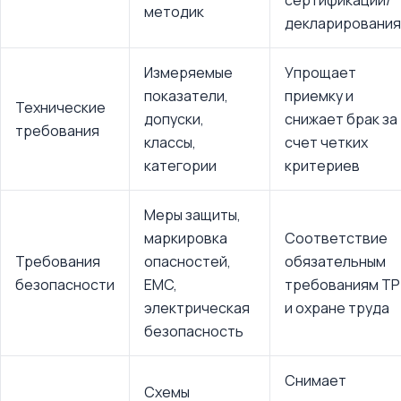
сертификации/
методик
декларирования
Измеряемые
Упрощает
показатели,
приемку и
Технические
допуски,
снижает брак за
требования
классы,
счет четких
категории
критериев
Меры защиты,
маркировка
Соответствие
Требования
опасностей,
обязательным
безопасности
EMC,
требованиям ТР
электрическая
и охране труда
безопасность
Снимает
Схемы