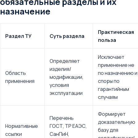
обязательные разделы и их
назначение
Практическая
Раздел ТУ
Суть раздела
польза
Исключает
Определяет
применение не
изделия/
Область
по назначению и
модификации,
применения
споры по
условия
гарантийным
эксплуатации
случаям
Формирует
Перечень
доказательную
Нормативные
ГОСТ, ТР ЕАЭС,
базу для
ссылки
СанПиН,