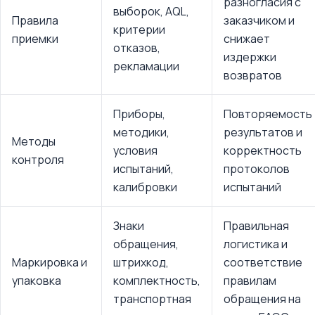
разногласия с
выборок, AQL,
Правила
заказчиком и
критерии
приемки
снижает
отказов,
издержки
рекламации
возвратов
Приборы,
Повторяемость
методики,
результатов и
Методы
условия
корректность
контроля
испытаний,
протоколов
калибровки
испытаний
Знаки
Правильная
обращения,
логистика и
Маркировка и
штрихкод,
соответствие
упаковка
комплектность,
правилам
транспортная
обращения на