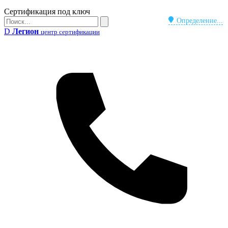
Бейдж
Сертификация под ключ
Поиск
Определение...
Поиск
D
Легион
центр сертификации