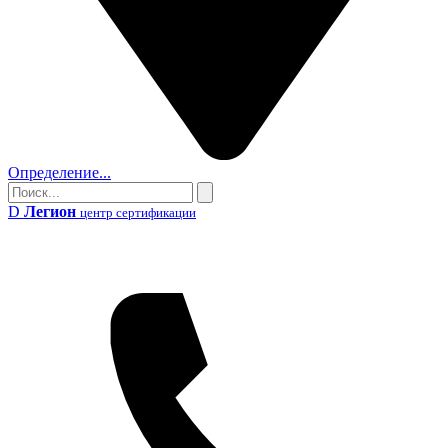
Определение...
Поиск
Поиск
D
Легион
центр сертификации