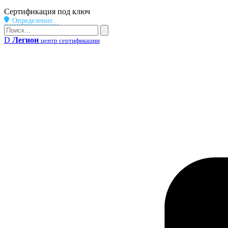
Бейдж
Сертификация под ключ
Определение...
Поиск
Поиск
D
Легион
центр сертификации