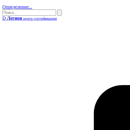
Определение...
Поиск
Поиск
D
Легион
центр сертификации