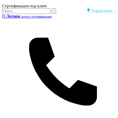
Бейдж
Сертификация под ключ
Поиск
Определение...
Поиск
D
Легион
центр сертификации