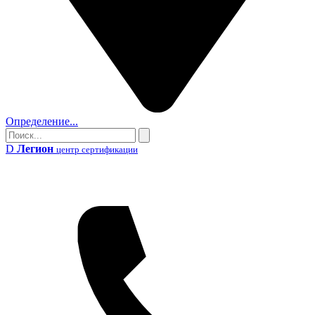
Определение...
Поиск
Поиск
D
Легион
центр сертификации