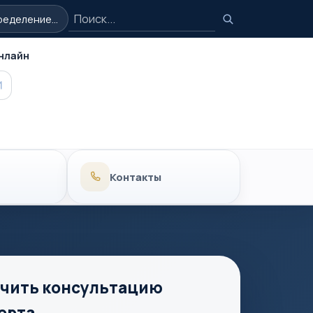
Поиск
еделение...
Поиск
нлайн
MAX
Контакты
чить консультацию
ерта