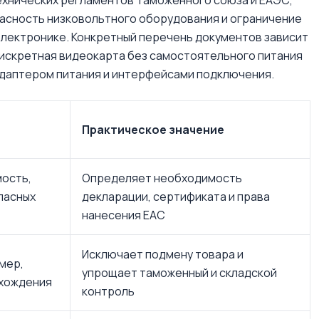
ехнических регламентов Таможенного союза и ЕАЭС,
асность низковольтного оборудования и ограничение
электронике. Конкретный перечень документов зависит
 дискретная видеокарта без самостоятельного питания
адаптером питания и интерфейсами подключения.
Практическое значение
ость,
Определяет необходимость
пасных
декларации, сертификата и права
нанесения ЕАС
Исключает подмену товара и
мер,
упрощает таможенный и складской
схождения
контроль