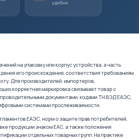
удобно
чений на упаковку или корпус устройства, а часть
ждения его происхождения, соответствия требованиям
роту. Для производителей, импортеров,
щих корректная маркировка связывает товар с
опроводительными документами, кодами ТН ВЭД ЕАЭС,
цифровыми системами прослеживаемости.
гламентов ЕАЭС, норм о защите прав потребителей,
ке продукции знаком ЕАС, а также положения
тификации отдельных товарных групп. На практике