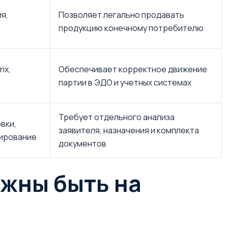
я,
Позволяет легально продавать
продукцию конечному потребителю
ix,
Обеспечивает корректное движение
партии в ЭДО и учетных системах
Требует отдельного анализа
вки,
заявителя, назначения и комплекта
дирование
документов
лжны быть на