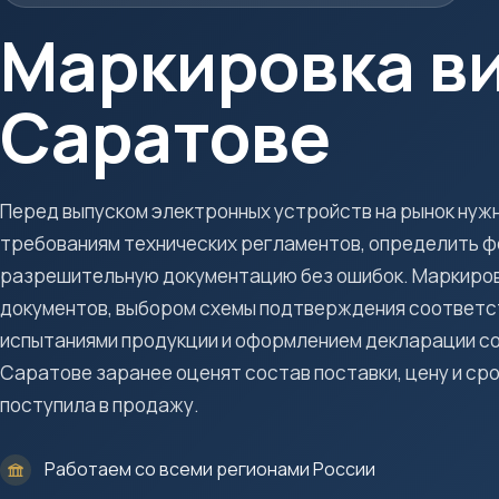
Маркировка ви
Саратове
Перед выпуском электронных устройств на рынок нуж
требованиям технических регламентов, определить ф
разрешительную документацию без ошибок. Маркиров
документов, выбором схемы подтверждения соответст
испытаниями продукции и оформлением декларации со
Саратове заранее оценят состав поставки, цену и сро
поступила в продажу.
Работаем со всеми регионами России