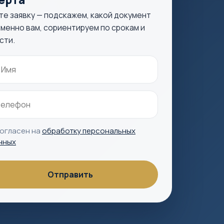
те заявку — подскажем, какой документ
менно вам, сориентируем по срокам и
сти.
согласен на
обработку персональных
нных