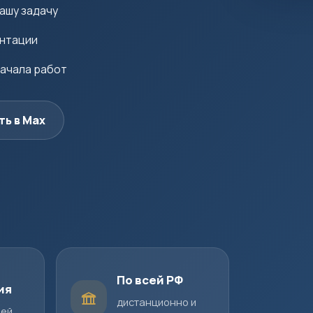
ашу задачу
ентации
начала работ
ть в Max
По всей РФ
ия
дистанционно и
шей