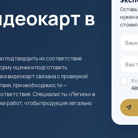
деокарт в
Оставь
нужен и
стоимо
но подтвердить их соответствие
орму оценки и подготовить
ка видеокарт связана с проверкой
Я 
вия, при необходимости —
да
ответствия. Специалисты «Легион» в
ки работ, чтобы продукция легально