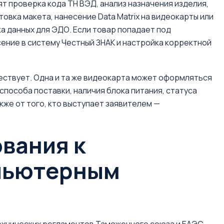
ят проверка кода ТН ВЭД, анализ назначения изделия,
овка макета, нанесение Data Matrix на видеокарты или
ка данных для ЭДО. Если товар попадает под
ение в систему Честный ЗНАК и настройка корректной
ествует. Одна и та же видеокарта может оформляться
способа поставки, наличия блока питания, статуса
кже от того, кто выступает заявителем —
вания к
мпьютерным