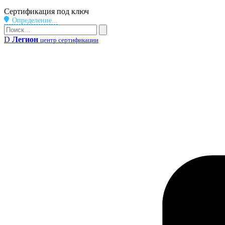
Бейдж
Сертификация под ключ
Определение...
Поиск
Поиск
D
Легион
центр сертификации