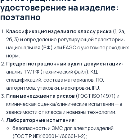
удостоверение на изделие:
поэтапно
Классификация изделия по классу риска
(1, 2а,
2б, 3) и определение регулирующей траектории:
национальная (РФ) или ЕАЭС c учетом переходных
норм.
Предрегистрационный аудит документации
:
анализ ТУ/ТФ (технический файл), КД,
спецификаций, состава материалов, ПО,
алгоритмов, упаковки, маркировки, IFU.
План менеджмента рисков
(ГОСТ ISO 14971) и
клиническая оценка/клинические испытания — в
зависимости от класса и новизны технологии.
Лабораторные испытания
:
безопасность и ЭМС для электроизделий
(ГОСТ Р ИЕК 60601‑1/60601‑1‑2);