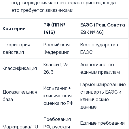
подтверждения частных характеристик, когда
это требуется заказчиками.
РФ (ПП №
ЕАЭС (Реш. Совета
Критерий
1416)
ЕЭК № 46)
Территория
Российская
Все государства
действия
Федерация
ЕАЭС
Классы 1, 2а,
Аналогично, по
Классификация
2б, 3
единым правилам
Гармонизированные
Испытания +
Доказательная
стандарты ЕАЭС и
клиническая
база
клинические
оценка по РФ
данные
Требования
Единые требования
Маркировка/IFU
РФ, русская