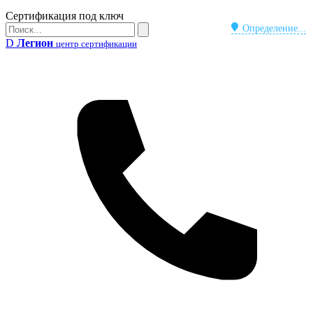
Бейдж
Сертификация под ключ
Поиск
Определение...
Поиск
D
Легион
центр сертификации