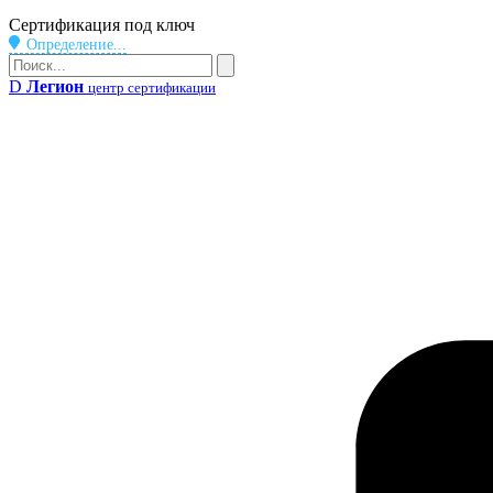
Бейдж
Сертификация под ключ
Определение...
Поиск
Поиск
D
Легион
центр сертификации