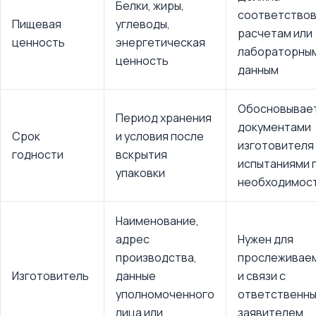
Белки, жиры,
соответство
Пищевая
углеводы,
расчетам или
ценность
энергетическая
лабораторны
ценность
данным
Обосновывае
Период хранения
документами
Срок
и условия после
изготовителя
годности
вскрытия
испытаниями 
упаковки
необходимос
Наименование,
адрес
Нужен для
производства,
прослеживае
Изготовитель
данные
и связи с
уполномоченного
ответственн
лица или
заявителем