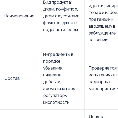
Вид продукта:
идентифицир
джем, конфитюр,
товар и избе
Наименование
джем с кусочками
претензий к
фруктов, джем с
вводящему в
подсластителем
заблуждение
названию
Ингредиенты в
порядке
убывания,
Проверяется 
пищевые
испытаниях и 
Состав
добавки,
надзорных
ароматизаторы,
мероприятия
регуляторы
кислотности
Должна