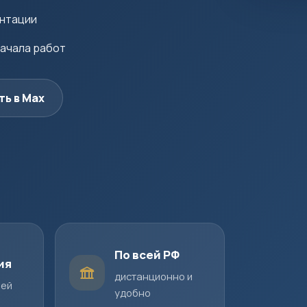
ентации
начала работ
ть в Max
По всей РФ
ия
дистанционно и
шей
удобно