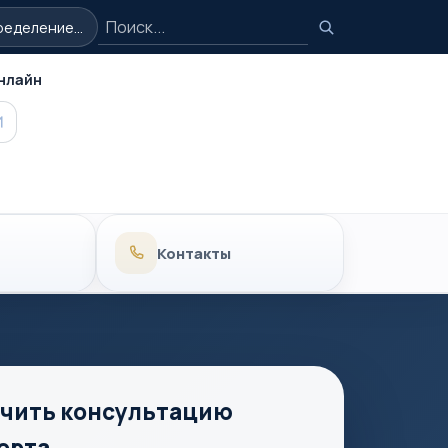
Поиск
еделение...
Поиск
нлайн
MAX
Контакты
чить консультацию
ерта