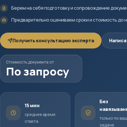
Берем на себя подготовку и сопровождение докум
Предварительно оцениваем сроки и стоимость до 
Получить консультацию эксперта
Написа
Стоимость документа от
По запросу
Без
15 мин
навязыван
среднее время
только по ва
ответа
задаче