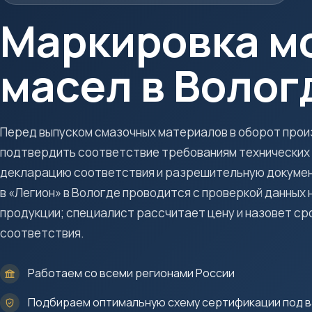
Маркировка м
масел в Волог
Перед выпуском смазочных материалов в оборот прои
подтвердить соответствие требованиям технических
декларацию соответствия и разрешительную докуме
в «Легион» в Вологде проводится с проверкой данных н
продукции; специалист рассчитает цену и назовет ср
соответствия.
Работаем со всеми регионами России
Подбираем оптимальную схему сертификации под в