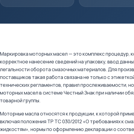
Маркировка моторных масел — это комплекс процедур, 
корректное нанесение сведений на упаковку, ввод данн
легальности оборота смазочных материалов. Для произв
поставщиков такая работа связана не только с этикетко
технических регламентов, правил прослеживаемости, но
моторных масел в системе Честный Знак при наличии об
товарной группы.
Моторные масла относятся к продукции, к которой прим
включая положения ТР ТС 030/2012 «О требованиях к см
жидкостям», нормы по оформлению декларации о соответ