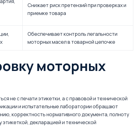
артия,
Снижает риск претензий при проверках и
приемке товара
ции,
Обеспечивает контроль легальности
х
моторных масел в товарной цепочке
ровку моторных
ся не с печати этикетки, а с правовой и технической
ификации и испытательные лаборатории обращают
нию, корректность нормативного документа, полноту
 этикеткой, декларацией и технической