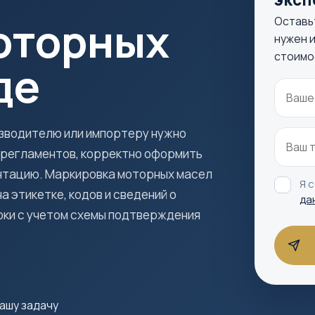
оторных
Оставь
нужен и
стоимо
де
зводителю или импортеру нужно
 регламентов, корректно оформить
нтацию. Маркировка моторных масел
Я 
а этикетке, кодов и сведений о
да
оки с учетом схемы подтверждения
ашу задачу