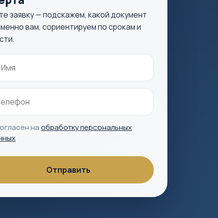
те заявку — подскажем, какой документ
менно вам, сориентируем по срокам и
сти.
согласен на
обработку персональных
нных