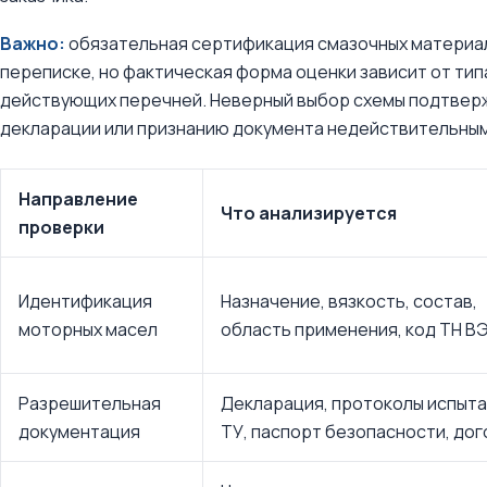
Важно:
обязательная сертификация смазочных материал
переписке, но фактическая форма оценки зависит от типа
действующих перечней. Неверный выбор схемы подтверж
декларации или признанию документа недействительным
Направление
Что анализируется
проверки
Идентификация
Назначение, вязкость, состав,
моторных масел
область применения, код ТН В
Разрешительная
Декларация, протоколы испыта
документация
ТУ, паспорт безопасности, до