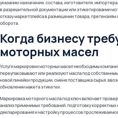
указанию назначения, состава, изготовителя, импортера,
в разрешительной документации или этикетировании мот
отказу маркетплейса в размещении товара, претензиям 
оборота.
Когда бизнесу треб
моторных масел
Услуги маркировки моторных масел необходимы компани
переупаковывают или реализуют масла под собственным
новой линейки продукции, смене поставщика сырья, ввозе
обновлении макета этикетки.
Маркировка моторного масла под ключ включает провер
анализ применимых требований, подготовку корректных 
декларирования и настройку процессов прослеживаемост