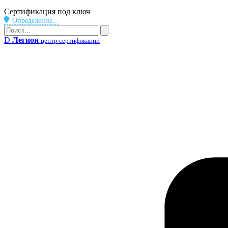
Бейдж
Сертификация под ключ
Определение...
Поиск
Поиск
D
Легион
центр сертификации