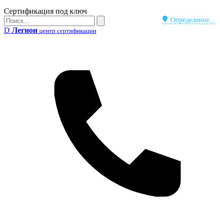
Бейдж
Сертификация под ключ
Поиск
Определение...
Поиск
D
Легион
центр сертификации