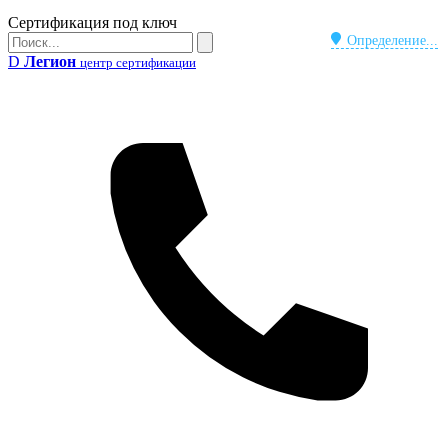
Бейдж
Сертификация под ключ
Поиск
Определение...
Поиск
D
Легион
центр сертификации