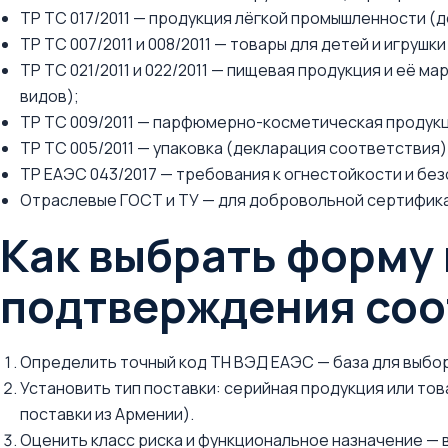
ТР ТС 017/2011 — продукция лёгкой промышленности (
ТР ТС 007/2011 и 008/2011 — товары для детей и игруш
ТР ТС 021/2011 и 022/2011 — пищевая продукция и её м
видов);
ТР ТС 009/2011 — парфюмерно-косметическая продукц
ТР ТС 005/2011 — упаковка (декларация соответствия)
ТР ЕАЭС 043/2017 — требования к огнестойкости и бе
Отраслевые ГОСТ и ТУ — для добровольной сертифика
Как выбрать форму 
подтверждения соо
Определить точный код ТН ВЭД ЕАЭС — база для выбо
Установить тип поставки: серийная продукция или т
поставки из Армении).
Оценить класс риска и функциональное назначение — в