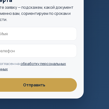
те заявку — подскажем, какой документ
менно вам, сориентируем по срокам и
сти.
согласен на
обработку персональных
нных