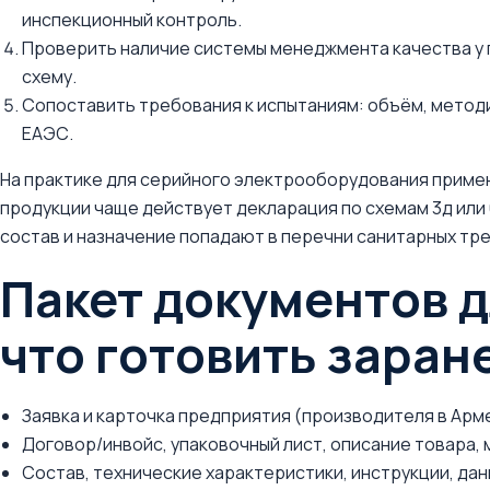
инспекционный контроль.
Проверить наличие системы менеджмента качества у 
схему.
Сопоставить требования к испытаниям: объём, метод
ЕАЭС.
На практике для серийного электрооборудования применя
продукции чаще действует декларация по схемам 3д или 
состав и назначение попадают в перечни санитарных тр
Пакет документов 
что готовить заран
Заявка и карточка предприятия (производителя в Арме
Договор/инвойс, упаковочный лист, описание товара, 
Состав, технические характеристики, инструкции, да