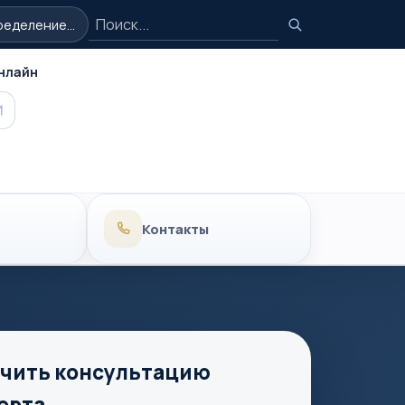
Поиск
еделение...
Поиск
нлайн
MAX
Контакты
чить консультацию
ерта