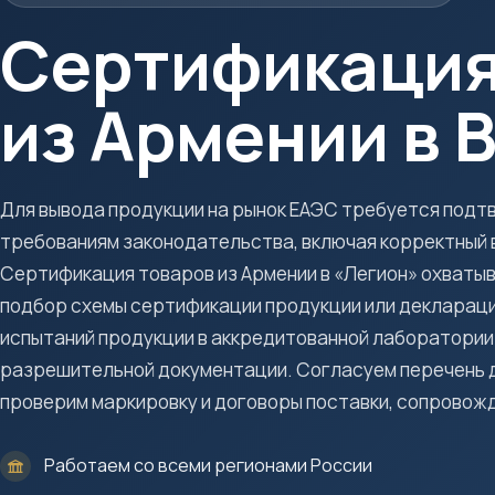
Сертификация
из Армении в 
Для вывода продукции на рынок ЕАЭС требуется под
требованиям законодательства, включая корректный в
Сертификация товаров из Армении в «Легион» охватыв
подбор схемы сертификации продукции или декларац
испытаний продукции в аккредитованной лаборатории
разрешительной документации. Согласуем перечень до
проверим маркировку и договоры поставки, сопровож
Работаем со всеми регионами России