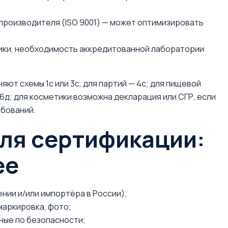
производителя (ISO 9001) — может оптимизировать
ики, необходимость аккредитованной лаборатории
ют схемы 1с или 3с, для партий — 4с; для пищевой
6д; для косметики возможна декларация или СГР, если
ебований.
для сертификации:
ее
нии и/или импортёра в России);
маркировка, фото;
нные по безопасности;