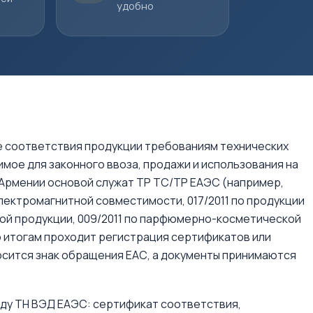
удобно
е соответствия продукции требованиям технических
мое для законного ввоза, продажи и использования на
 Армении основой служат ТР ТС/ТР ЕАЭС (например,
электромагнитной совместимости, 017/2011 по продукции
вой продукции, 009/2011 по парфюмерно-косметической
По итогам проходит регистрация сертификатов или
осится знак обращения ЕАС, а документы принимаются
ду ТН ВЭД ЕАЭС: сертификат соответствия,