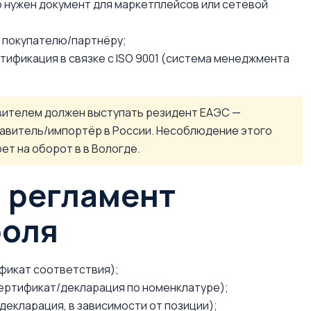
 нужен документ для маркетплейсов или сетевой
 покупателю/партнёру;
тификация в связке с ISO 9001 (система менеджмента
вителем должен выступать резидент ЕАЭС —
авитель/импортёр в России. Несоблюдение этого
т на оборот в в Вологде.
и регламент
роля
фикат соответствия);
сертификат/декларация по номенклатуре);
декларация, в зависимости от позиции);