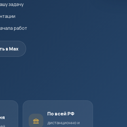
ашу задачу
ентации
начала работ
ть в Max
По всей РФ
ия
дистанционно и
шей