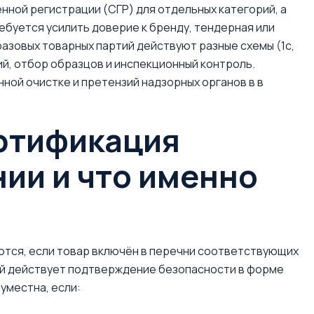
нной регистрации (СГР) для отдельных категорий, а
ебуется усилить доверие к бренду, тендерная или
азовых товарных партий действуют разные схемы (1с,
аний, отбор образцов и инспекционный контроль.
ной очистке и претензий надзорных органов в в
ертификация
ии и что именно
тся, если товар включён в перечни соответствующих
ий действует подтверждение безопасности в форме
уместна, если: