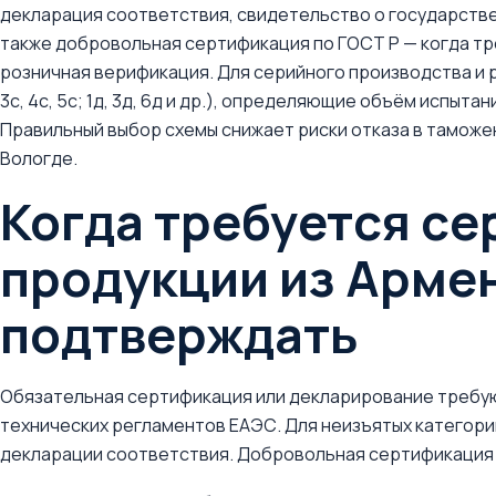
декларация соответствия, свидетельство о государстве
также добровольная сертификация по ГОСТ Р — когда тр
розничная верификация. Для серийного производства и р
3с, 4с, 5с; 1д, 3д, 6д и др.), определяющие объём испыт
Правильный выбор схемы снижает риски отказа в таможен
Вологде.
Когда требуется с
продукции из Армен
подтверждать
Обязательная сертификация или декларирование требую
технических регламентов ЕАЭС. Для неизъятых категор
декларации соответствия. Добровольная сертификация 