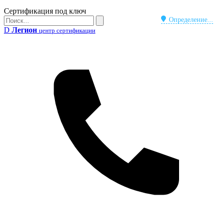
Бейдж
Сертификация под ключ
Поиск
Определение...
Поиск
D
Легион
центр сертификации