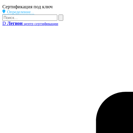
Бейдж
Сертификация под ключ
Определение...
Поиск
Поиск
D
Легион
центр сертификации