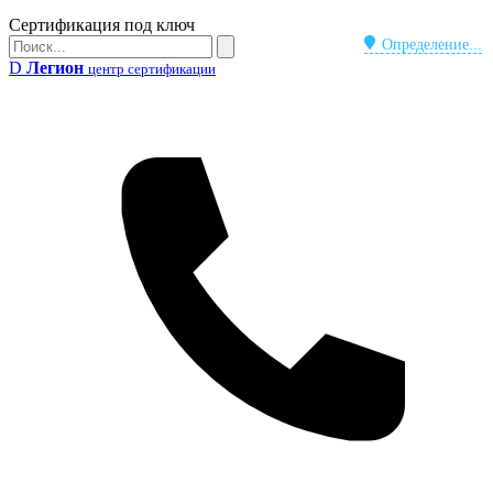
Бейдж
Сертификация под ключ
Поиск
Определение...
Поиск
D
Легион
центр сертификации