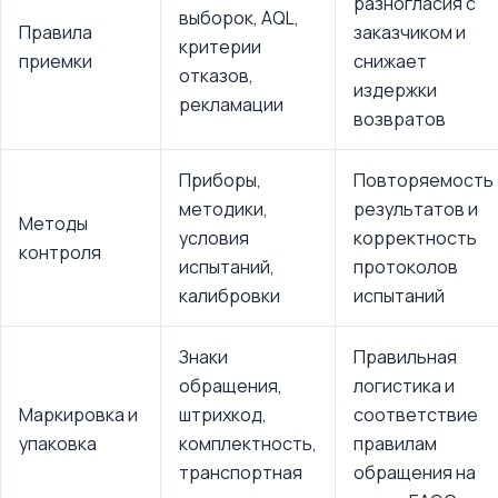
разногласия с
выборок, AQL,
Правила
заказчиком и
критерии
приемки
снижает
отказов,
издержки
рекламации
возвратов
Приборы,
Повторяемость
методики,
результатов и
Методы
условия
корректность
контроля
испытаний,
протоколов
калибровки
испытаний
Знаки
Правильная
обращения,
логистика и
Маркировка и
штрихкод,
соответствие
упаковка
комплектность,
правилам
транспортная
обращения на