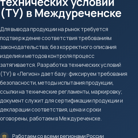
технических условий
(ТУ) в Междуреченске
Для вывода продукции на рынок требуется
подтверждение соответствия требованиям
законодательства; без корректного описания
изделия и методов контроля процесс
затягивается. Разработка технических условий
(ТУ) в «Легион» дает базу: фиксируем требования
безопасности, методы испытания продукции,
ссылки на технические регламенты, маркировку;
документ служит для сертификации продукции и
декларации соответствия, цена и сроки
оговорены, работаем в Междуреченске.
Работаем со всеми регионами России