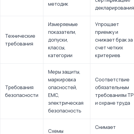
сертификации/
методик
декларирования
Измеряемые
Упрощает
показатели,
приемку и
Технические
допуски,
снижает брак за
требования
классы,
счет четких
категории
критериев
Меры защиты,
маркировка
Соответствие
Требования
опасностей,
обязательным
безопасности
EMC,
требованиям ТР
электрическая
и охране труда
безопасность
Снимает
Схемы