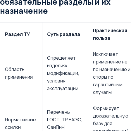
обязательные разделы и их
назначение
Практическая
Раздел ТУ
Суть раздела
польза
Исключает
Определяет
применение не
изделия/
Область
по назначению и
модификации,
применения
споры по
условия
гарантийным
эксплуатации
случаям
Формирует
Перечень
доказательную
Нормативные
ГОСТ, ТР ЕАЭС,
базу для
ссылки
СанПиН,