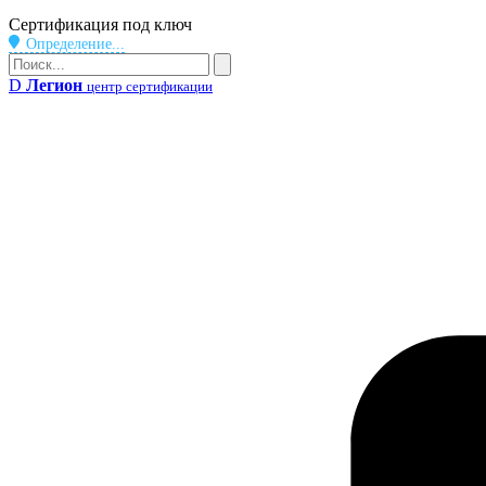
Бейдж
Сертификация под ключ
Определение...
Поиск
Поиск
D
Легион
центр сертификации