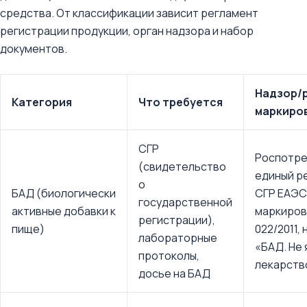
средства. От классификации зависит регламент
регистрации продукции, орган надзора и набор
документов.
Надзор/р
Категория
Что требуется
маркиро
СГР
Роспотре
(свидетельство
единый р
о
БАД (биологически
СГР ЕАЭС
государственной
активные добавки к
маркиров
регистрации),
пище)
022/2011,
лабораторные
«БАД. Не
протоколы,
лекарств
досье на БАД