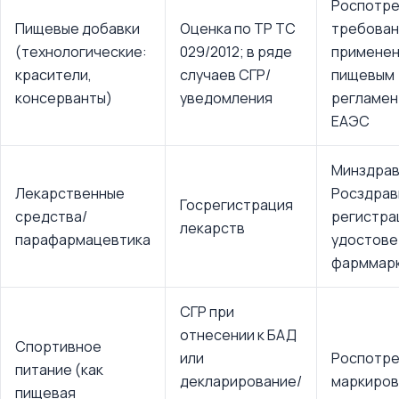
Роспотре
Пищевые добавки
Оценка по ТР ТС
требован
(технологические:
029/2012; в ряде
применен
красители,
случаев СГР/
пищевым
консерванты)
уведомления
регламен
ЕАЭС
Минздрав
Лекарственные
Росздрав
Госрегистрация
средства/
регистра
лекарств
парафармацевтика
удостове
фарммар
СГР при
отнесении к БАД
Спортивное
или
Роспотре
питание (как
декларирование/
маркиров
пищевая