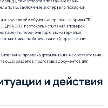
 аренды, техпаспорта и поэтажные планы
делы по ПБ, заключение эксперта по пожарной
ы инструктажей и обучения персонала нормам ПБ
УЭ, ДУП/СПЗ; протоколы испытаний и поверок
регламенты, перечень горючих материалов
нные материалы/оборудование (сертификация
становление: проверка документации на соответствие
тающих разделов, подготовка документов для
итуации и действия