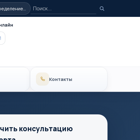
Поиск
еделение...
Поиск
нлайн
MAX
Контакты
чить консультацию
ерта