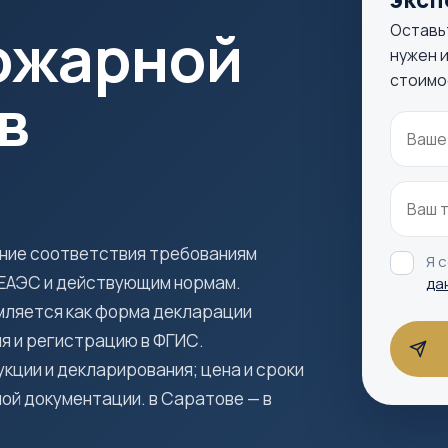
ожарной
Оставь
нужен и
стоимо
в
ение соответствия требованиям
Я 
 ЕАЭС и действующим нормам.
да
мляется как форма декларации
я и регистрацию в ФГИС.
ции и декларирования; цена и сроки
ой документации. в Саратове — в