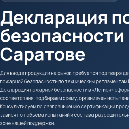
Декларация п
безопасности 
Саратове
Для ввода продукции на рынок требуется подтвержд
пожарной безопасности по техническим регламентам
Декларация пожарной безопасности в «Легион» офор
соответствия: подбираем схему, организуем испытани
Консультируем по разграничению сертификации продук
зависят от объёма испытаний и состава разрешительн
зоне нашей поддержки.