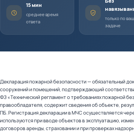
Без
15 мин
навязыван
среднее время
только по ва
ответа
задаче
Декларация пожарной безопасности — обязательный док
сооружений и помещений, подтверждающий соответстви
ФЗ «Технический регламент о требованиях пожарной бе
правообладателя, содержит сведения об объекте, резу
ПБ. Регистрация декларации в МЧС осуществляется чере
используются при вводе объектов в эксплуатацию, изме
договоров аренды, страховании и при проверках надзорн