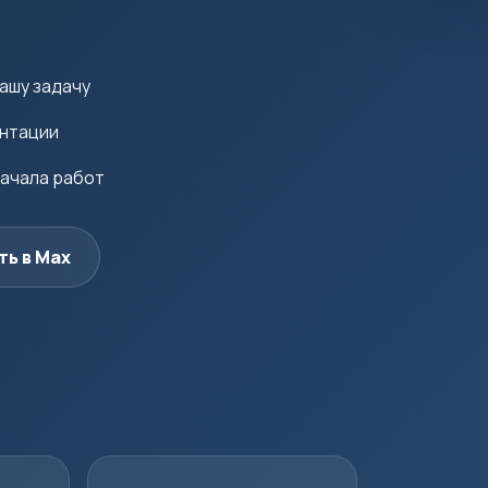
ашу задачу
ентации
начала работ
ть в Max