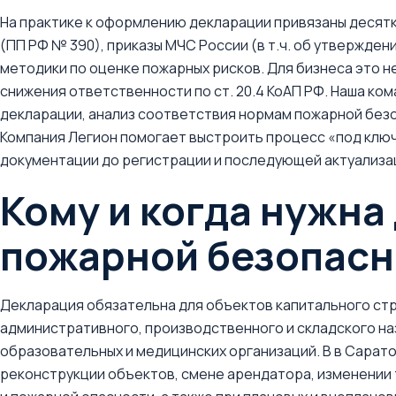
На практике к оформлению декларации привязаны десят
(ПП РФ № 390), приказы МЧС России (в т.ч. об утвержден
методики по оценке пожарных рисков. Для бизнеса это н
снижения ответственности по ст. 20.4 КоАП РФ. Наша к
декларации, анализ соответствия нормам пожарной без
Компания Легион помогает выстроить процесс «под ключ
документации до регистрации и последующей актуализа
Кому и когда нужна
пожарной безопасн
Декларация обязательна для объектов капитального ст
административного, производственного и складского наз
образовательных и медицинских организаций. В в Сарато
реконструкции объектов, смене арендатора, изменении 