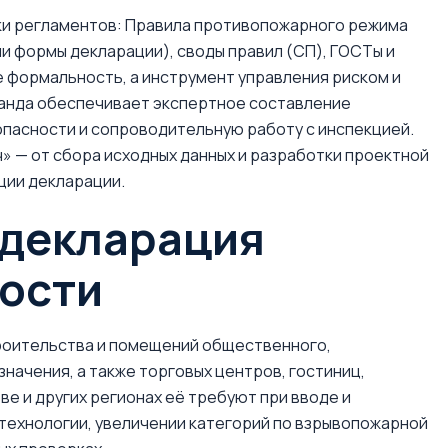
ки регламентов: Правила противопожарного режима
ии формы декларации), своды правил (СП), ГОСТы и
е формальность, а инструмент управления риском и
оманда обеспечивает экспертное составление
опасности и сопроводительную работу с инспекцией.
» — от сбора исходных данных и разработки проектной
ции декларации.
 декларация
ости
роительства и помещений общественного,
начения, а также торговых центров, гостиниц,
ве и других регионах её требуют при вводе и
технологии, увеличении категорий по взрывопожарной