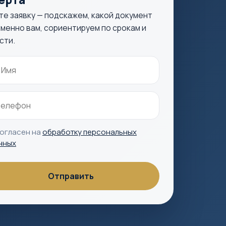
те заявку — подскажем, какой документ
менно вам, сориентируем по срокам и
сти.
согласен на
обработку персональных
нных