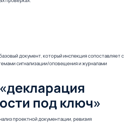
ых проверках.
)
базовый документ, который инспекция сопоставляет с
темами сигнализации/оповещения и журналами
у «декларация
ости под ключ»
нализ проектной документации, ревизия