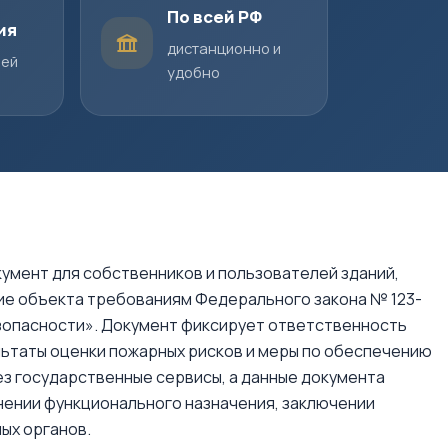
По всей РФ
ия
дистанционно и
шей
удобно
умент для собственников и пользователей зданий,
е объекта требованиям Федерального закона № 123-
зопасности». Документ фиксирует ответственность
льтаты оценки пожарных рисков и меры по обеспечению
з государственные сервисы, а данные документа
нении функционального назначения, заключении
ых органов.