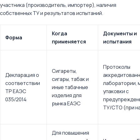
участника (производитель, импортер), наличия
собственных ТУ и результатов испытаний.
Когда
Документы и
Форма
применяется
испытания
Протоколы
Сигареты,
Декларация о
аккредитован
сигары, табак и
соответствии
лаборатории, 
иные табачные
ТР ЕАЭС
упаковки с
изделия для
035/2014
предупрежден
рынка ЕАЭС
ТУ/СТО (при н
Для повышения