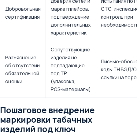
доверия сетей и
Испытания по 
Добровольная
маркетплейсов,
СТО, инспекци
сертификация
подтверждение
контроль при
дополнительных
необходимост
характеристик
Сопутствующие
Разъяснение
изделия не
Письмо‑обосн
об отсутствии
подпадающие
коды ТН ВЭД/О
обязательной
под ТР
ссылки на пер
оценки
(упаковка,
POS‑материалы)
Пошаговое внедрение
маркировки табачных
изделий под ключ