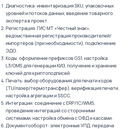
Диагностика: инвентаризация SKU, упаковочных
уровней и потоков данных, введение товарного
эксперта в проект.
Регистрация: ГИС МТ «Честный знак»,
ведомственная регистрация производителей/
импортёров (при необходимости), подключение
ЭДО.
Коды: оформление префиксов GS1, настройка
L3/OMS для генерации КИЗ, получение и хранение
ключей для криптоподписей.
Печать: выбор оборудования для печати кодов
(TIJ/лазер/термотрансфер), верификация печати,
настройка агрегации и SSCC.
Интеграции: соединение с ERP/1С/WMS,
проведение интеграций со сторонними
системами, настройка обмена с ОФД и кассами.
Документооборот: электронные УПД, передача