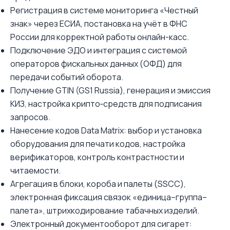
Регистрация в системе мониторинга «Честный
знак» через ЕСИА, постановка на учёт в ФНС
России для корректной работы онлайн-касс.
Подключение ЭДО и интеграция с системой
операторов фискальных данных (ОФД) для
передачи событий оборота.
Получение GTIN (GS1 Russia), генерация и эмиссия
КИЗ, настройка крипто‑средств для подписания
запросов.
Нанесение кодов Data Matrix: выбор и установка
оборудования для печати кодов, настройка
верификаторов, контроль контрастности и
читаемости.
Агрегация в блоки, короба и палеты (SSCC),
электронная фиксация связок «единица–группа–
палета», штрихкодирование табачных изделий.
Электронный документооборот для сигарет: