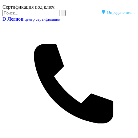
Бейдж
Сертификация под ключ
Поиск
Определение...
Поиск
D
Легион
центр сертификации