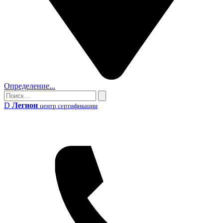
Определение...
Поиск
Поиск
D
Легион
центр сертификации