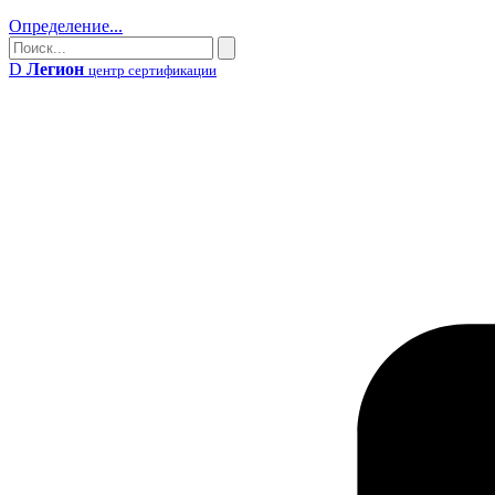
Определение...
Поиск
Поиск
D
Легион
центр сертификации