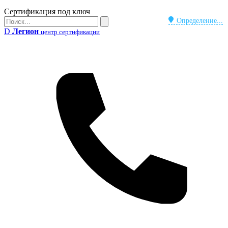
Бейдж
Сертификация под ключ
Поиск
Определение...
Поиск
D
Легион
центр сертификации